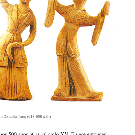
la Dinastía Tang (618-906 d.C.)
unos 500 años atrás, al siglo XV. En ese entonces,