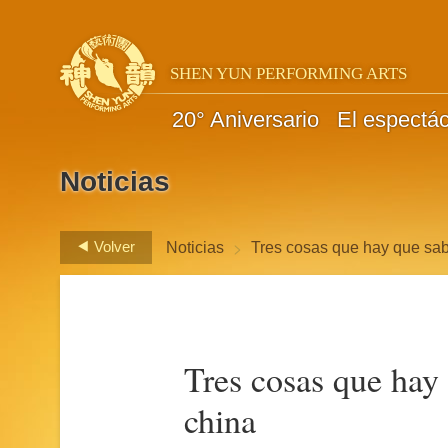
SHEN YUN PERFORMING ARTS
20° Aniversario
El espectá
Noticias
>
Volver
Noticias
Tres cosas que hay que sab
Tres cosas que hay 
china