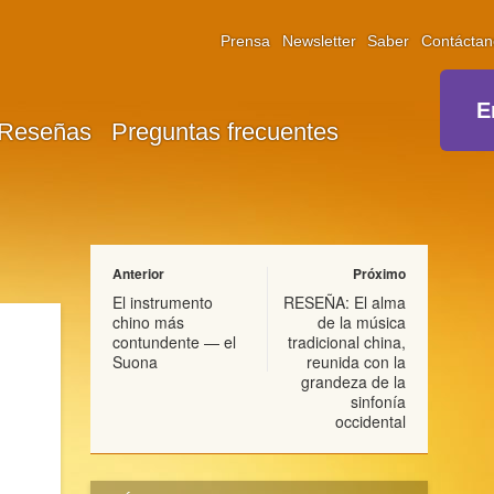
Prensa
Newsletter
Saber
Contáctan
E
Reseñas
Preguntas frecuentes
Anterior
Próximo
El instrumento
RESEÑA: El alma
chino más
de la música
contundente — el
tradicional china,
Suona
reunida con la
grandeza de la
sinfonía
occidental