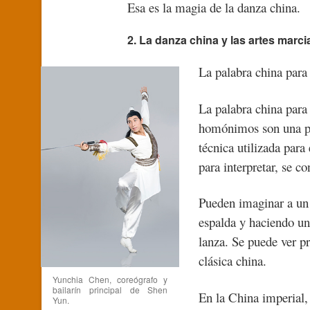
Esa es la magia de la danza china.
2. La danza china y las artes marc
La palabra china par
La palabra china par
homónimos son una pi
técnica utilizada para
para interpretar, se c
Pueden imaginar a un 
espalda y haciendo un 
lanza. Se puede ver 
clásica china.
Yunchia Chen, coreógrafo y
bailarín principal de Shen
En la China imperial,
Yun.