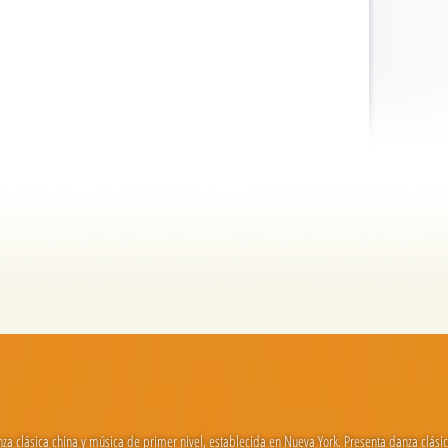
 clásica china y música de primer nivel, establecida en Nueva York. Presenta danza clásica 