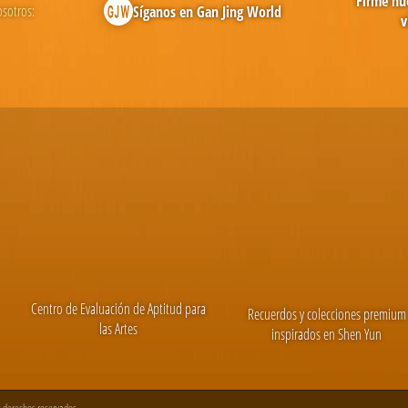
Firme nue
osotros:
Síganos en Gan Jing World
v
Centro de Evaluación de Aptitud para
Recuerdos y colecciones premium
las Artes
inspirados en Shen Yun
s derechos reservados.