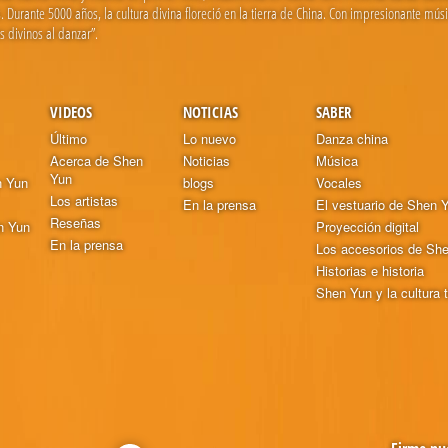
Durante 5000 años, la cultura divina floreció en la tierra de China. Con impresionante mús
 divinos al danzar”.
VIDEOS
NOTICIAS
SABER
Último
Lo nuevo
Danza china
Acerca de Shen
Noticias
Música
Yun
n Yun
blogs
Vocales
Los artistas
En la prensa
El vestuario de Shen 
Reseñas
n Yun
Proyección digital
En la prensa
Los accesorios de Sh
Historias e historia
Shen Yun y la cultura t