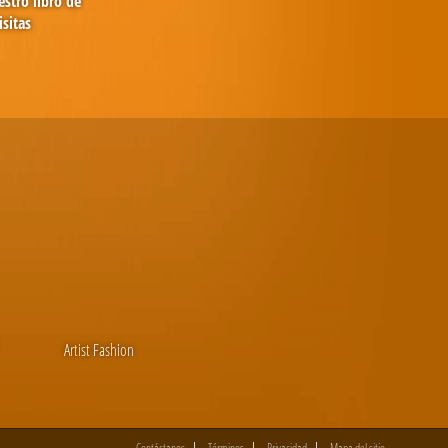
stro libro de
isitas
Artist Fashion
Contáctanos
Términos
Privacidad
Mapa del sitio