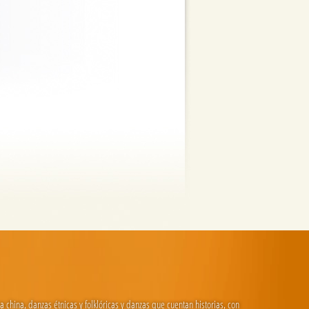
china, danzas étnicas y folklóricas y danzas que cuentan historias, con