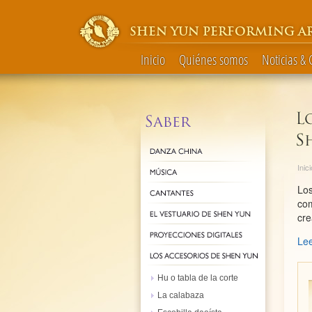
SHEN YUN PERFORMING A
Inicio
Quiénes somos
Noticias &
Inici
Los
com
cre
Lee
Hu o tabla de la corte
La calabaza