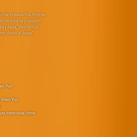
lecida en Nueva York. Presenta
nto de orquesta y cantantes
sica y danza, Shen Yun está
res divinos al danzar”.
hen Yun
e Shen Yun
a
ura tradicional china