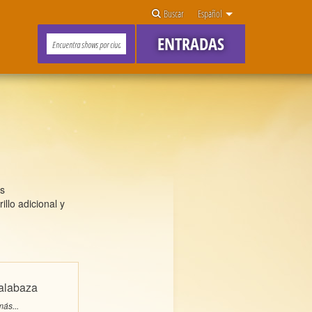
Buscar
Español
ENTRADAS
es
llo adicional y
alabaza
ás...