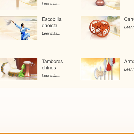
Leer más...
Escobilla
Carr
daoísta
Leer m
Leer más...
Tambores
Arma
chinos
Leer m
Leer más...