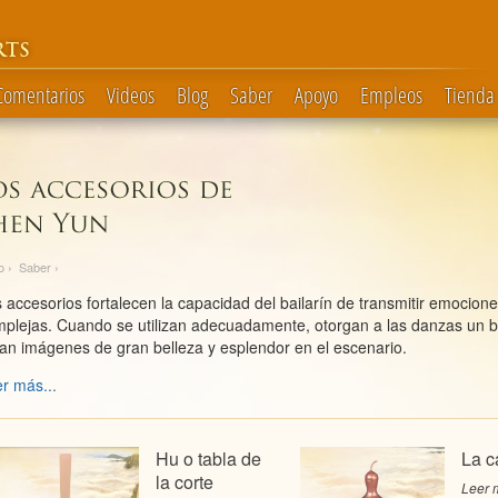
RTS
 Comentarios
Videos
Blog
Saber
Apoyo
Empleos
Tienda
o
›
Saber
›
 accesorios fortalecen la capacidad del bailarín de transmitir emocion
plejas. Cuando se utilizan adecuadamente, otorgan a las danzas un bri
an imágenes de gran belleza y esplendor en el escenario.
r más...
Hu o tabla de
La c
la corte
Leer m