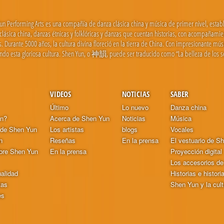
un Performing Arts es una compañía de danza clásica china y música de primer nivel, estab
clásica china, danzas étnicas y folklóricas y danzas que cuentan historias, con acompañamie
as. Durante 5000 años, la cultura divina floreció en la tierra de China. Con impresionante mú
endo esta gloriosa cultura. Shen Yun, o 神韻, puede ser traducido como “La belleza de los se
VIDEOS
NOTICIAS
SABER
Último
Lo nuevo
Danza china
un?
Acerca de Shen Yun
Noticias
Música
 de Shen Yun
Los artistas
blogs
Vocales
n
Reseñas
En la prensa
El vestuario de S
bre Shen Yun
En la prensa
Proyección digital
Los accesorios d
ualidad
Historias e histori
tas
Shen Yun y la cult
es