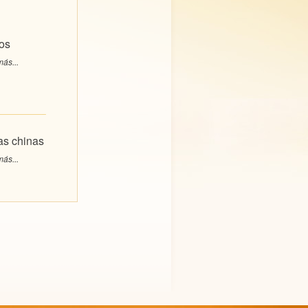
os
ás...
s chinas
ás...