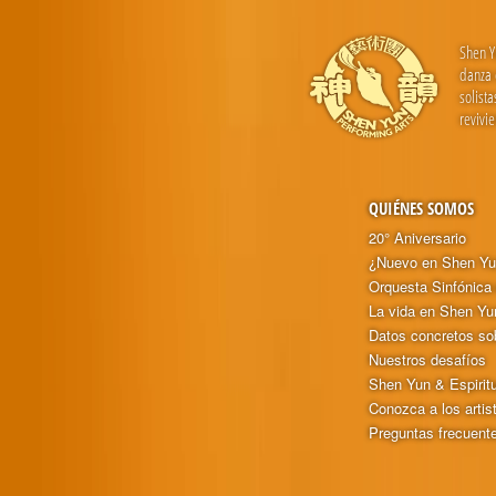
Shen Y
danza 
solist
revivi
QUIÉNES SOMOS
20° Aniversario
¿Nuevo en Shen Y
Orquesta Sinfónica
La vida en Shen Yu
Datos concretos so
Nuestros desafíos
Shen Yun & Espirit
Conozca a los artis
Preguntas frecuent