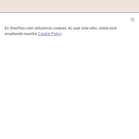
En ShenYun.com utilizamos cookies. Al usar este sitio, usted está
aceptando nuestra
Cookie Policy
.
Shen Yun Performing Arts es una compañía de danza clásica china y música de
primer nivel, establecida en Nueva York. Presenta danza clásica china, danzas étnicas
y folklóricas y danzas que cuentan historias, con acompañamiento de orquesta y
cantantes solistas. Durante 5000 años, la cultura divina floreció en la tierra de China.
Con impresionante música y danza, Shen Yun está reviviendo esta gloriosa cultura.