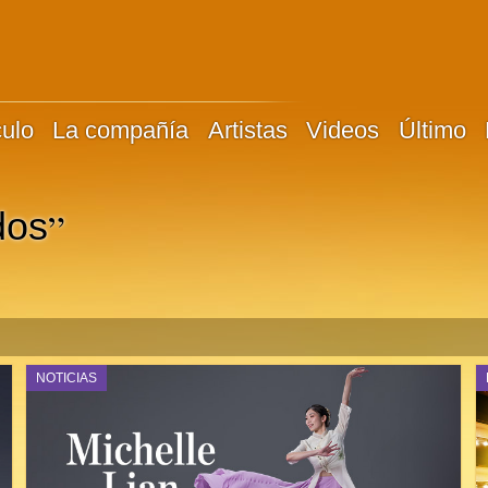
culo
La compañía
Artistas
Videos
Último
”
dos
NOTICIAS