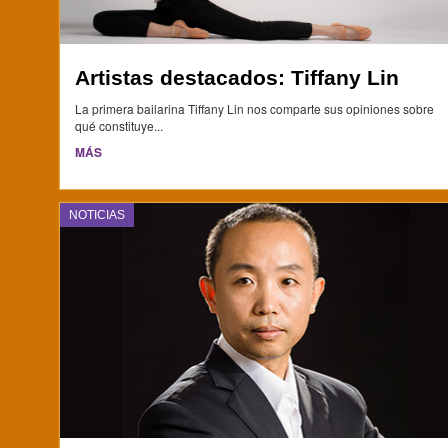
Artistas destacados: Tiffany Lin
La primera bailarina Tiffany Lin nos comparte sus opiniones sobre
qué constituye...
MÁS
NOTICIAS