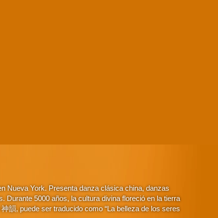
 en Nueva York. Presenta danza clásica china, danzas
Durante 5000 años, la cultura divina floreció en la tierra
o 神韻, puede ser traducido como “La belleza de los seres