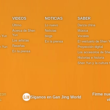
VIDEOS
NOTICIAS
SABER
Último
Lo nuevo
Danza china
Acerca de Shen
Noticias
Música
Yun
n Yun
blogs
Vocales
Los artistas
En la prensa
El vestuario de Shen 
Reseñas
n Yun
Proyección digital
En la prensa
Los accesorios de Sh
Historias e historia
Shen Yun y la cultura t
 con
Firme nue
Síganos en Gan Jing World
s:
v