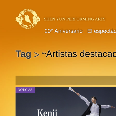
SHEN YUN PERFORMING ARTS
20° Aniversario
El espectá
“
Tag
Artistas destaca
>
NOTICIAS