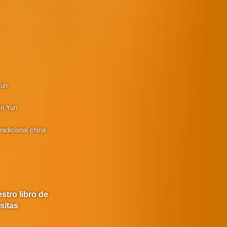
Yun
en Yun
radicional china
stro libro de
isitas