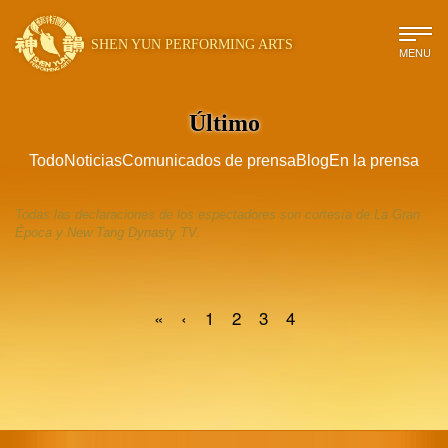
SHEN YUN PERFORMING ARTS
MENU
Último
Todo
Noticias
Comunicados de prensa
Blog
En la prensa
Todas las declaraciones de los espectadores son cortesía de La Gran
Época y New Tang Dynasty TV.
«
‹
1
2
3
4