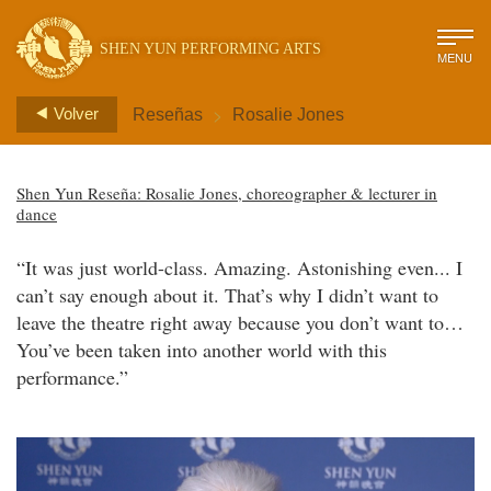
SHEN YUN PERFORMING ARTS
MENU
>
Volver
Reseñas
Rosalie Jones
Shen Yun Reseña: Rosalie Jones, choreographer & lecturer in
dance
“It was just world-class. Amazing. Astonishing even... I
can’t say enough about it. That’s why I didn’t want to
leave the theatre right away because you don’t want to…
You’ve been taken into another world with this
performance.”