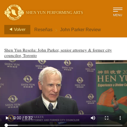
SHEN YUN PERFORMING ARTS
MENU
>
Volver
Reseñas
John Parker Review
Shen Yun Reseña: John Parker, senior attorney & former city
councilor, Toronto