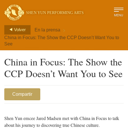
SHEN YUN PERFORMING ARTS
MENU
>
Volver
En la prensa
China in Focus: The Show the CCP Doesn’t Want You to
See
China in Focus: The Show the
CCP Doesn’t Want You to See
Compartir
Shen Yun emcee Jared Madsen met with China in Focus to talk
about his journey to discovering true Chinese culture.