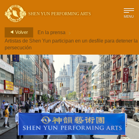
SHEN YUN PERFORMING ARTS
MENU
>
Volver
En la prensa
Artistas de Shen Yun participan en un desfile para detener la
persecución