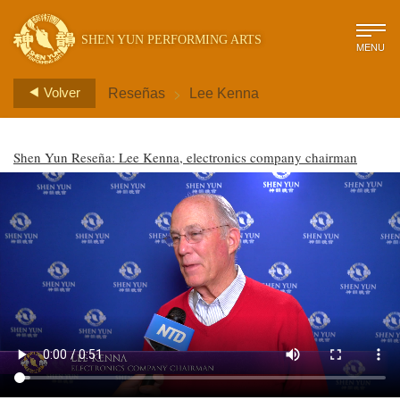
SHEN YUN PERFORMING ARTS
MENU
>
Volver
Reseñas
Lee Kenna
Shen Yun Reseña: Lee Kenna, electronics company chairman