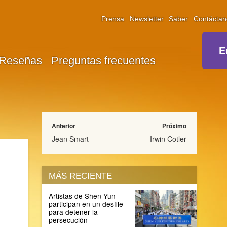
Prensa
Newsletter
Saber
Contáctan
E
Reseñas
Preguntas frecuentes
Anterior
Próximo
Jean Smart
Irwin Cotler
MÁS RECIENTE
Artistas de Shen Yun
participan en un desfile
para detener la
persecución