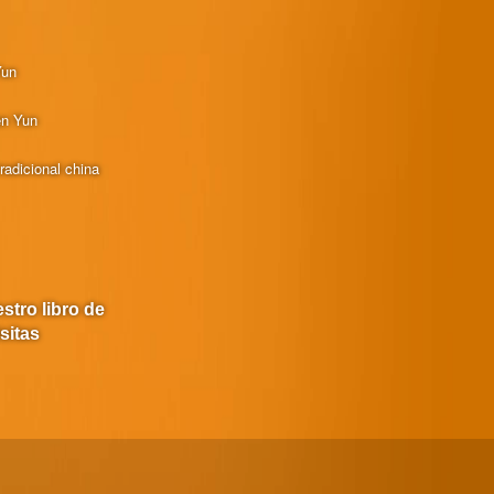
Yun
en Yun
radicional china
stro libro de
isitas