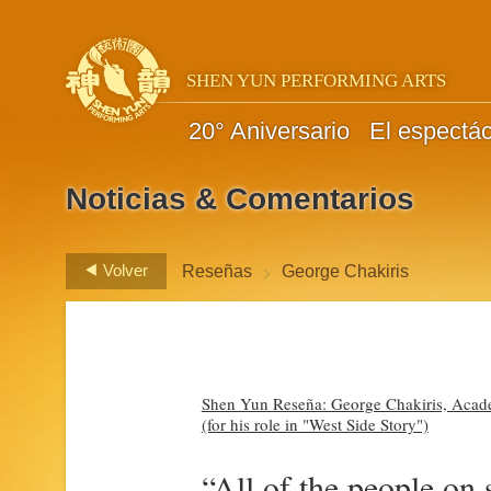
SHEN YUN PERFORMING ARTS
20° Aniversario
El espectá
Noticias & Comentarios
>
Volver
Reseñas
George Chakiris
Shen Yun Reseña: George Chakiris, Acad
(for his role in "West Side Story")
“All of the people on 