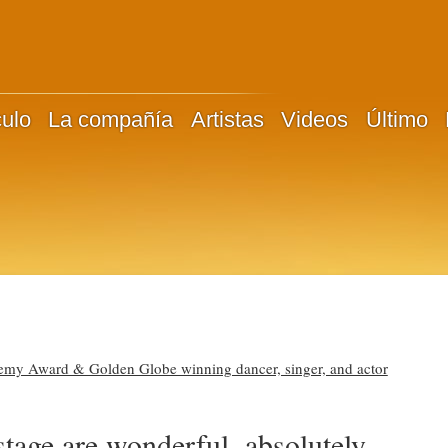
culo
La compañía
Artistas
Videos
Último
emy Award & Golden Globe winning dancer, singer, and actor
stage are wonderful, absolutely