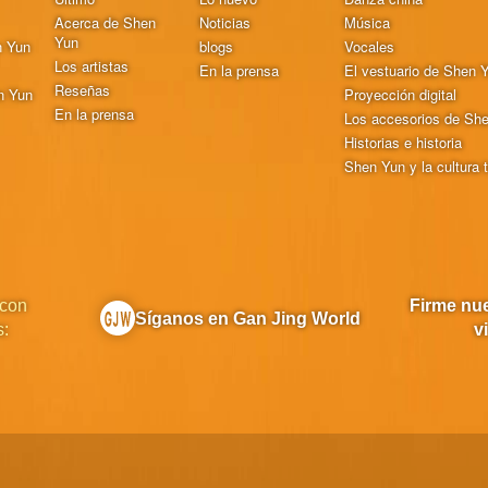
Acerca de Shen
Noticias
Música
Yun
n Yun
blogs
Vocales
Los artistas
En la prensa
El vestuario de Shen 
Reseñas
n Yun
Proyección digital
En la prensa
Los accesorios de Sh
Historias e historia
Shen Yun y la cultura t
 con
Firme nue
Síganos en Gan Jing World
s:
v