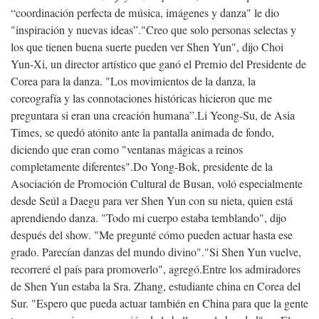
“coordinación perfecta de música, imágenes y danza" le dio
"inspiración y nuevas ideas”.
"Creo que solo personas selectas y
los que tienen buena suerte pueden ver Shen Yun", dijo Choi
Yun-Xi, un director artístico que ganó el Premio del Presidente de
Corea para la danza. "Los movimientos de la danza, la
coreografía y las connotaciones históricas hicieron que me
preguntara si eran una creación humana”.
Li Yeong-Su, de Asia
Times, se quedó atónito ante la pantalla animada de fondo,
diciendo que eran como "ventanas mágicas a reinos
completamente diferentes".
Do Yong-Bok, presidente de la
Asociación de Promoción Cultural de Busan, voló especialmente
desde Seúl a Daegu para ver Shen Yun con su nieta, quien está
aprendiendo danza. "Todo mi cuerpo estaba temblando", dijo
después del show. "Me pregunté cómo pueden actuar hasta ese
grado. Parecían danzas del mundo divino".
"Si Shen Yun vuelve,
recorreré el país para promoverlo", agregó.
Entre los admiradores
de Shen Yun estaba la Sra. Zhang, estudiante china en Corea del
Sur. "Espero que pueda actuar también en China para que la gente