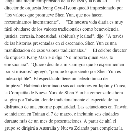
tenga una mejor comprensión de la belleza y la bondad". El
director de orquesta Jeong Gyu-Hyeon quedó impresionado por
"los valores que promueve Shen Yun, que nos hacen
reexaminarnos internamente". "En nuestra vida diaria es muy
fácil olvidarse de los valores tradicionales como benevolencia,
justicia, cortesía, honestidad, sabiduría y lealtad", dijo. "A través
de las historias presentadas en el escenario, Shen Yun es una
manifestación de esos valores tradicionales." El célebre director
de orquesta Kang Man-Ho dijo "No importa quién seas, te
emocionará". "Quiero decirle a mis amigos que lo experimenten
por sí mismos" agregó, "porque lo que siento por Shen Yun es
indescriptible". El espectáculo tiene un "efecto único de
limpieza".
Habiendo terminado sus actuaciones en Japón y Corea,
la Compañía de Nueva York de Shen Yun ha comenzado ahora
su gira por Taiwán, donde tradicionalmente el espectáculo ha
disfrutado de una enorme popularidad. Las actuaciones en Taiwán
se iniciaron en Tainan el 7 de marzo, e incluirán seis ciudades
durante más de un mes de presentaciones. A partir de ahí, el
grupo se dirigirá a Australia y Nueva Zelanda para completar la