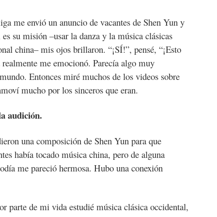
ga me envió un anuncio de vacantes de Shen Yun y
l es su misión –usar la danza y la música clásicas
ional china– mis ojos brillaron. “¡SÍ!”, pensé, “¡Esto
ura realmente me emocionó. Parecía algo muy
al mundo. Entonces miré muchos de los videos sobre
onmoví mucho por los sinceros que eran.
la audición.
dieron una composición de Shen Yun para que
antes había tocado música china, pero de alguna
lodía me pareció hermosa. Hubo una conexión
r parte de mi vida estudié música clásica occidental,