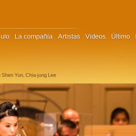
culo
La compañía
Artistas
Videos
Último
 de Shen Yun, Chia-jung Lee