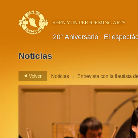
SHEN YUN PERFORMING ARTS
20° Aniversario
El espectá
Noticias
>
Volver
Noticias
Entrevista con la flautista