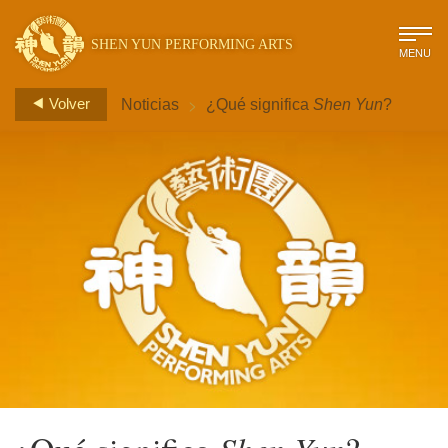
SHEN YUN PERFORMING ARTS
MENU
>
Volver
Noticias
¿Qué significa
Shen Yun
?