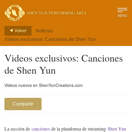
SHEN YUN PERFORMING ARTS
MENU
>
Volver
Noticias
Videos exclusivos: Canciones de Shen Yun
Videos exclusivos: Canciones
de Shen Yun
Videos nuevos en ShenYunCreations.com
Compartir
La sección de
canciones
de la plataforma de streaming
Shen Yun