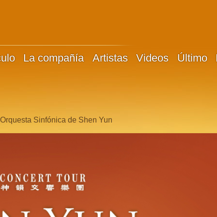
culo
La compañía
Artistas
Videos
Último
a Orquesta Sinfónica de Shen Yun