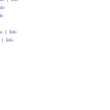
nfo
fo
as
|
Info
|
Info