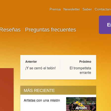
Prensa
Newsletter
Saber
Contáctan
E
Reseñas
Preguntas frecuentes
Anterior
Próximo
¡Y se cerró el telón!
El trompetista
errante
MÁS RECIENTE
Artistas con una misión