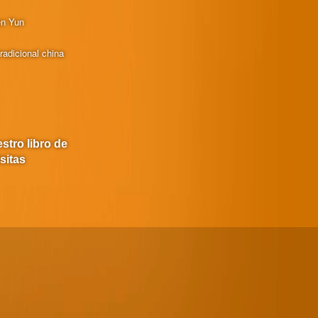
en Yun
radicional china
stro libro de
isitas