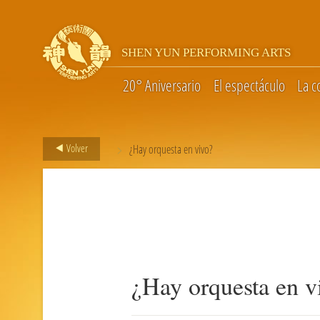
SHEN YUN PERFORMING ARTS
20° Aniversario
El espectáculo
La 
>
Volver
¿Hay orquesta en vivo?
¿Hay orquesta en v