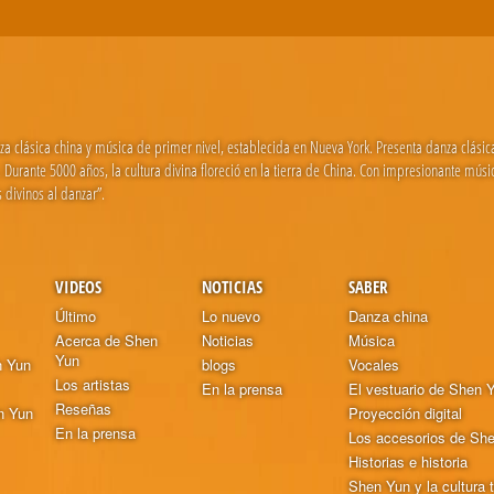
clásica china y música de primer nivel, establecida en Nueva York. Presenta danza clásica c
Durante 5000 años, la cultura divina floreció en la tierra de China. Con impresionante mús
 divinos al danzar”.
VIDEOS
NOTICIAS
SABER
Último
Lo nuevo
Danza china
Acerca de Shen
Noticias
Música
Yun
n Yun
blogs
Vocales
Los artistas
En la prensa
El vestuario de Shen 
Reseñas
n Yun
Proyección digital
En la prensa
Los accesorios de Sh
Historias e historia
Shen Yun y la cultura t