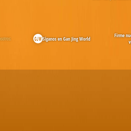
Firme nue
osotros:
Síganos en Gan Jing World
v