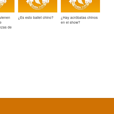
vienen
¿Es esto ballet chino?
¿Hay acróbatas chinos
ue
en el show?
nzas de