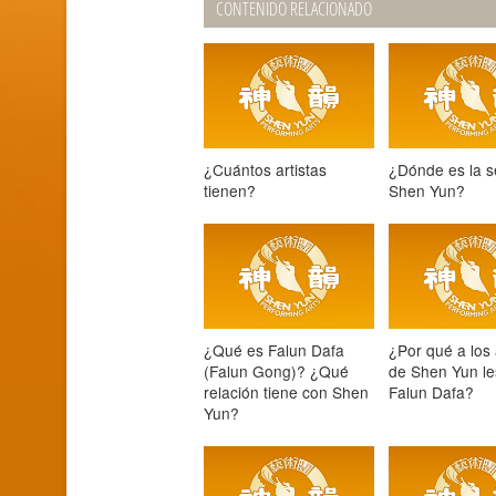
CONTENIDO RELACIONADO
¿Cuántos artistas
¿Dónde es la 
tienen?
Shen Yun?
¿Qué es Falun Dafa
¿Por qué a los 
(Falun Gong)? ¿Qué
de Shen Yun le
relación tiene con Shen
Falun Dafa?
Yun?