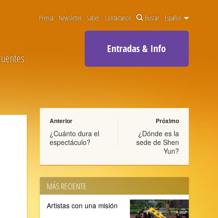
Prensa
Newsletter
Saber
Contáctanos
Buscar
Español
Entradas & Info
cuentes
Anterior
Próximo
¿Cuánto dura el
¿Dónde es la
espectáculo?
sede de Shen
Yun?
MÁS RECIENTE
Artistas con una misión