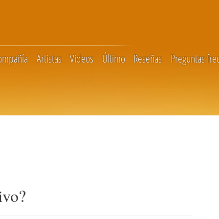
compañía
Artistas
Videos
Último
Reseñas
Preguntas fre
ivo?