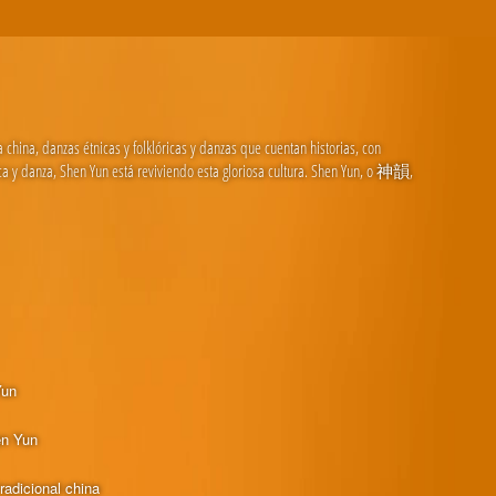
hina, danzas étnicas y folklóricas y danzas que cuentan historias, con
ica y danza, Shen Yun está reviviendo esta gloriosa cultura. Shen Yun, o 神韻,
Yun
en Yun
radicional china