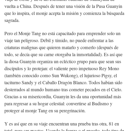
vuelta a China. Después de tener una visión de la Pusa Guanyin
que lo inspira, el monje acepta la misión y comienza la búsqueda
sagrada.
Pero el Monje Tang no está capacitado para emprender solo un
viaje tan peligroso. Débil y tímido, no puede enfrentar a las
criaturas malignas que quieren matarlo y comerlo (después de
todo, se decía que su carne otorgaba la inmortalidad). Es así que
la diosa Guanyin organiza un ecléctico grupo para que sean sus
discípulos y lo protejan: el valiente pero impetuoso Rey Mono
(también conocido como Sun Wukong), el lujurioso Pigsy, el
taciturno Sandy y el Caballo Dragón Blanco. Todos habían sido
desterrados al mundo humano tras cometer pecados en el Cielo.
Gracias a su misericordia, Guanyin les da una oportunidad más
para regresar a su hogar celestial: convertirse al Budismo y
proteger al monje Tang en su peregrinación.
Y es así que en su viaje encuentran una prueba tras otra, 81 en
total, para ser exactos. Usando la fuerza o el engaño, todo tipo de