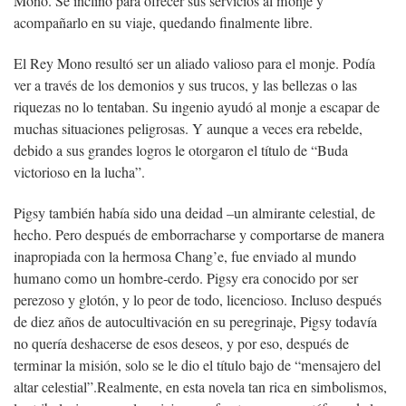
Mono. Se inclinó para ofrecer sus servicios al monje y
acompañarlo en su viaje, quedando finalmente libre.
El Rey Mono resultó ser un aliado valioso para el monje. Podía
ver a través de los demonios y sus trucos, y las bellezas o las
riquezas no lo tentaban. Su ingenio ayudó al monje a escapar de
muchas situaciones peligrosas. Y aunque a veces era rebelde,
debido a sus grandes logros le otorgaron el título de “Buda
victorioso en la lucha”.
Pigsy también había sido una deidad –un almirante celestial, de
hecho. Pero después de emborracharse y comportarse de manera
inapropiada con la hermosa Chang’e, fue enviado al mundo
humano como un hombre-cerdo. Pigsy era conocido por ser
perezoso y glotón, y lo peor de todo, licencioso. Incluso después
de diez años de autocultivación en su peregrinaje, Pigsy todavía
no quería deshacerse de esos deseos, y por eso, después de
terminar la misión, solo se le dio el título bajo de “mensajero del
altar celestial”.
Realmente, en esta novela tan rica en simbolismos,