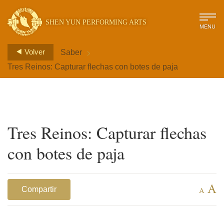
SHEN YUN PERFORMING ARTS
MENU
>
Volver
Saber
Tres Reinos: Capturar flechas con botes de paja
Tres Reinos: Capturar flechas
con botes de paja
A
Compartir
A