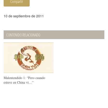
Compartir
10 de septiembre de 2011
CONTENIDO RELACIONADO
Malentendido 1: “Pero cuando
estuve en China vi…”