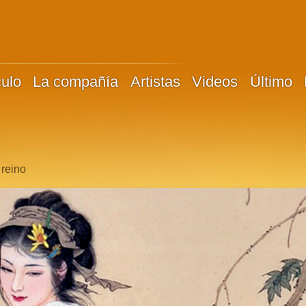
culo
La compañía
Artistas
Videos
Último
 reino