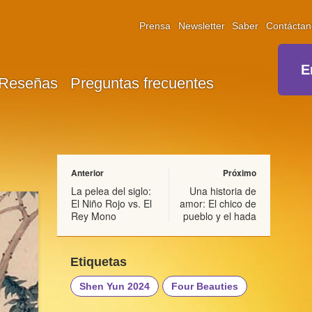
Prensa
Newsletter
Saber
Contáctan
E
Reseñas
Preguntas frecuentes
Anterior
Próximo
La pelea del siglo:
Una historia de
El Niño Rojo vs. El
amor: El chico de
Rey Mono
pueblo y el hada
Etiquetas
Shen Yun 2024
Four Beauties