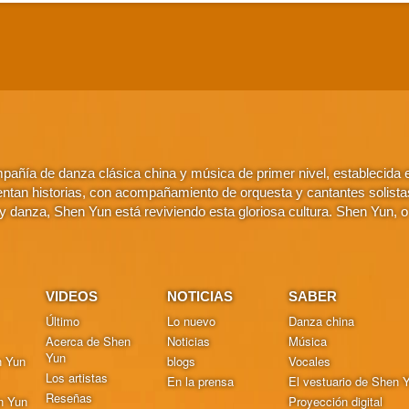
añía de danza clásica china y música de primer nivel, establecida
ntan historias, con acompañamiento de orquesta y cantantes solistas. 
 danza, Shen Yun está reviviendo esta gloriosa cultura. Shen Yun, 
VIDEOS
NOTICIAS
SABER
Último
Lo nuevo
Danza china
Acerca de Shen
Noticias
Música
Yun
n Yun
blogs
Vocales
Los artistas
En la prensa
El vestuario de Shen 
Reseñas
n Yun
Proyección digital