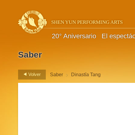
SHEN YUN PERFORMING ARTS
20° Aniversario
El espectá
Saber
>
Volver
Saber
Dinastía Tang