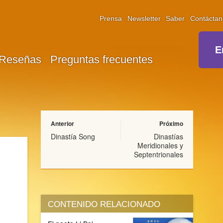
Prensa
Newsletter
Saber
Contáctan
E
Reseñas
Preguntas frecuentes
Anterior
Próximo
Dinastía Song
Dinastías
Meridionales y
Septentrionales
CONTENIDO RELACIONADO