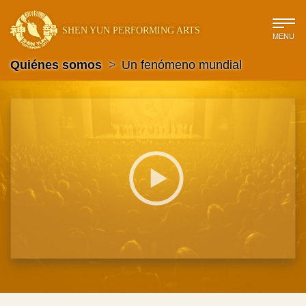
SHEN YUN PERFORMING ARTS
MENU
Quiénes somos
>
Un fenómeno mundial