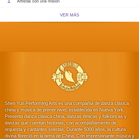
1
Artistas con una misión
VER MÁS
Shen Yun Performing Arts es una compañía de danza clásica
china y música de primer nivel, establecida en Nueva York.
Presenta danza clásica china, danzas étnicas y folklóricas y
danzas que cuentan historias, con acompañamiento de
orquesta y cantantes solistas. Durante 5000 años, la cultura
divina floreció en la tierra de China. Con impresionante música y