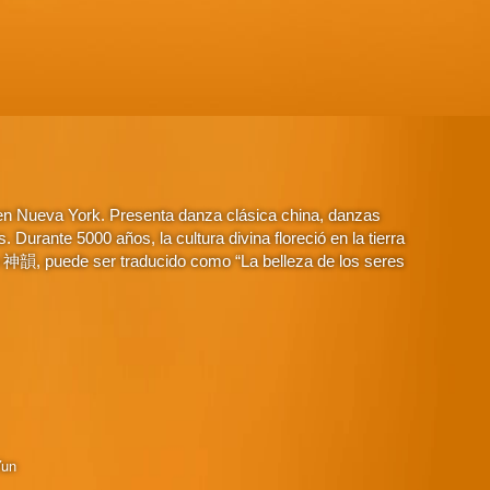
 en Nueva York. Presenta danza clásica china, danzas
Durante 5000 años, la cultura divina floreció en la tierra
o 神韻, puede ser traducido como “La belleza de los seres
Yun