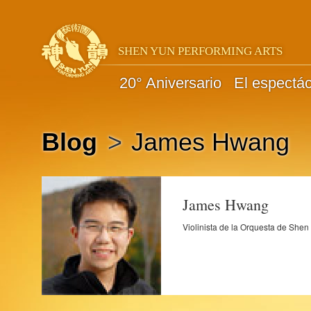
SHEN YUN PERFORMING ARTS
20° Aniversario
El espectá
Blog
>
James Hwang
James Hwang
Violinista de la Orquesta de Shen