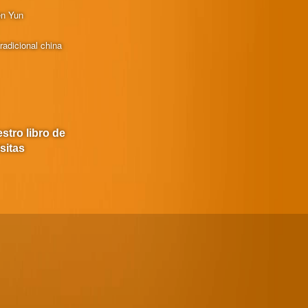
en Yun
radicional china
stro libro de
isitas