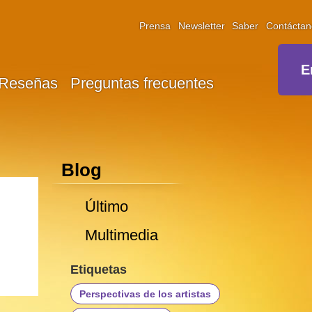
Prensa
Newsletter
Saber
Contáctan
E
Reseñas
Preguntas frecuentes
Blog
Último
Multimedia
Etiquetas
Perspectivas de los artistas