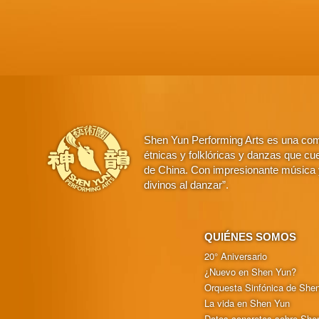
Shen Yun Performing Arts es una comp
étnicas y folklóricas y danzas que cue
de China. Con impresionante música y
divinos al danzar”.
QUIÉNES SOMOS
20° Aniversario
¿Nuevo en Shen Yun?
Orquesta Sinfónica de She
La vida en Shen Yun
Datos concretos sobre She