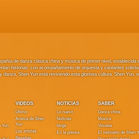
añía de danza clásica china y música de primer nivel, establecida
ntan historias, con acompañamiento de orquesta y cantantes solistas. 
 danza, Shen Yun está reviviendo esta gloriosa cultura. Shen Yun, 
VIDEOS
NOTICIAS
SABER
Último
Lo nuevo
Danza china
Acerca de Shen
Noticias
Música
Yun
n Yun
blogs
Vocales
Los artistas
En la prensa
El vestuario de Shen 
Reseñas
n Yun
Proyección digital