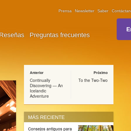
Prensa
Newsletter
Saber
Contáctan
E
Reseñas
Preguntas frecuentes
Anterior
Próximo
Continually
To the Two-Two
Discovering — An
Icelandic
Adventure
MÁS RECIENTE
Consejos antiguos para