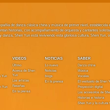
añía de danza clásica china y música de primer nivel, establecida
ntan historias, con acompañamiento de orquesta y cantantes solistas. 
 danza, Shen Yun está reviviendo esta gloriosa cultura. Shen Yun, 
VIDEOS
NOTICIAS
SABER
Último
Lo nuevo
Danza china
Acerca de Shen
Noticias
Música
Yun
n Yun
blogs
Vocales
Los artistas
En la prensa
El vestuario de Shen 
Reseñas
n Yun
Proyección digital
En la prensa
Los accesorios de Sh
Historias e historia
Shen Yun y la cultura t