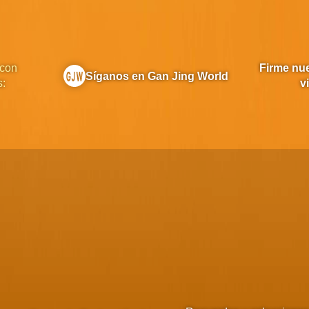
 con
Firme nue
Síganos en Gan Jing World
s:
v