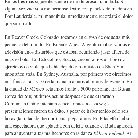
En los tres días siguientes cuidé de mi dolorosa mandíbula. Si
alguna vez vuelvo a ese hermoso teatro con paneles de madera en
Fort Lauderdale, mi mandíbula inmediatamente recordará el dolor
que sufrió allí.
En Beaver Creek, Colorado, tocamos en el foso de orquesta más
pequeño del mundo. En Buenos Aires, Argentina, observamos en
televisión unos disturbios que estaban ocurriendo justo afuera de
nuestro hotel. En Estocolmo, Suecia, encontramos un libro de
ejercicios de viola que había dejado otro músico de Shen Yun
unos años atrás. En Sydney, Australia, por primera vez ofrecimos
una función a las 10 de la mañana a unos alumnos de escuela. En
la ciudad de México actuamos frente a 5000 personas. En Busan,
Corea del Sur, pudimos actuar después de que el Partido
Comunista Chino intentara cancelar nuestros shows; las
presentaciones fueron un éxito, a pesar de haber tenido solo seis
horas (la mitad del tiempo) para prepararnos. En Filadelfia hubo
una espectadora que aplaudía con deleite cuando el Buda aparecía
para ahuyentar a los malhechores en la danza
El bien y el mal.
Al