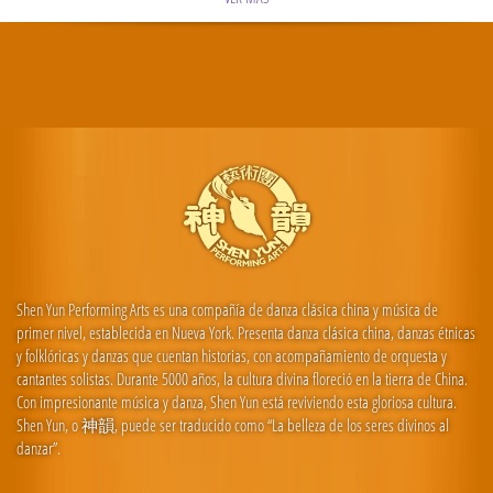
Shen Yun Performing Arts es una compañía de danza clásica china y música de
primer nivel, establecida en Nueva York. Presenta danza clásica china, danzas étnicas
y folklóricas y danzas que cuentan historias, con acompañamiento de orquesta y
cantantes solistas. Durante 5000 años, la cultura divina floreció en la tierra de China.
Con impresionante música y danza, Shen Yun está reviviendo esta gloriosa cultura.
Shen Yun, o 神韻, puede ser traducido como “La belleza de los seres divinos al
danzar”.