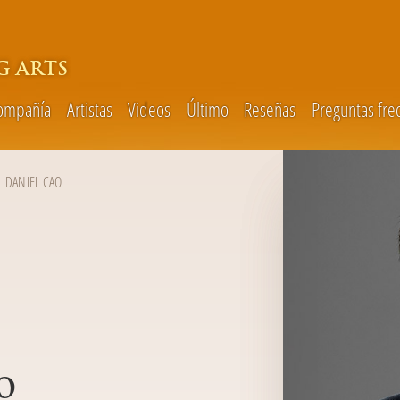
G ARTS
compañía
Artistas
Videos
Último
Reseñas
Preguntas fre
DANIEL CAO
o