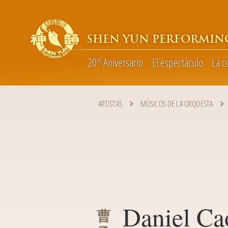
SHEN YUN PERFORMIN
20° Aniversario
El espectáculo
La 
ARTISTAS
MÚSICOS DE LA ORQUESTA
Daniel Ca
曹