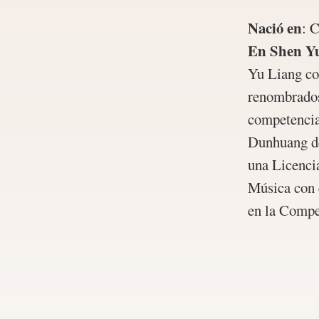
Nació en
:
C
En Shen Y
Yu Liang co
renombrados
competencias
Dunhuang de
una Licenci
Música con e
en la Compe