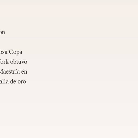
on
iosa Copa
York obtuvo
Maestría en
alla de oro