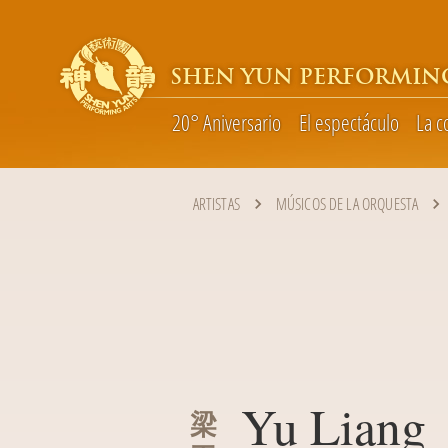
SHEN YUN PERFORMIN
20° Aniversario
El espectáculo
La 
ARTISTAS
MÚSICOS DE LA ORQUESTA
Yu Liang
梁