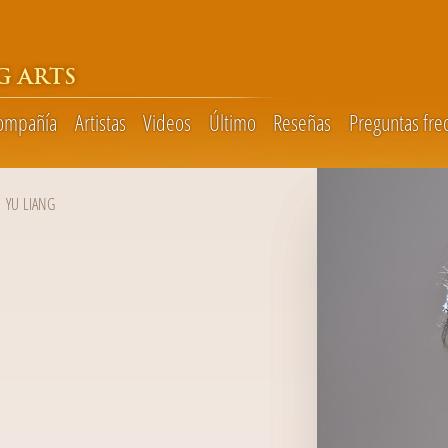
G ARTS
compañía
Artistas
Videos
Último
Reseñas
Preguntas fre
YU LIANG