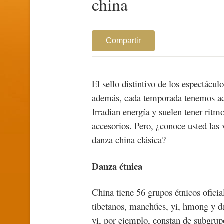
china
Compartir
El sello distintivo de los espectácu
además, cada temporada tenemos acto
Irradian energía y suelen tener ritm
accesorios. Pero, ¿conoce usted las 
danza china clásica?
Danza étnica
China tiene 56 grupos étnicos ofici
tibetanos, manchúes, yi, hmong y da
yi, por ejemplo, constan de subgru