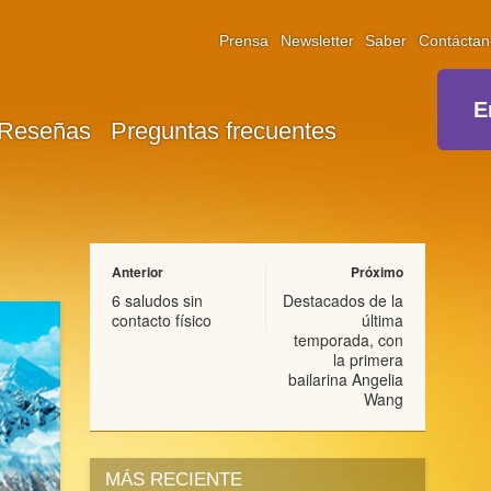
Prensa
Newsletter
Saber
Contáctan
E
Reseñas
Preguntas frecuentes
Anterior
Próximo
6 saludos sin
Destacados de la
contacto físico
última
temporada, con
la primera
bailarina Angelia
Wang
MÁS RECIENTE