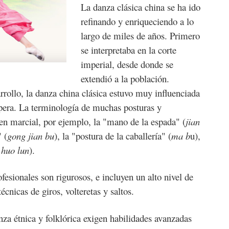
La danza clásica china se ha ido
refinando y enriqueciendo a lo
largo de miles de años. Primero
se interpretaba en la corte
imperial, desde donde se
extendió a la población.
rrollo, la danza china clásica estuvo muy influenciada
 ópera. La terminología de muchas posturas y
en marcial, por ejemplo, la "mano de la espada" (
jian
" (
gong jian bu
), la "postura de la caballería" (
ma b
u),
 huo lun
).
ofesionales son rigurosos, e incluyen un alto nivel de
écnicas de giros, volteretas y saltos.
nza étnica y folklórica exigen habilidades avanzadas