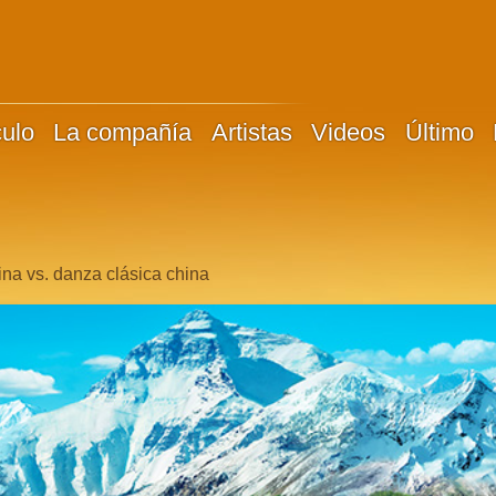
culo
La compañía
Artistas
Videos
Último
ina vs. danza clásica china