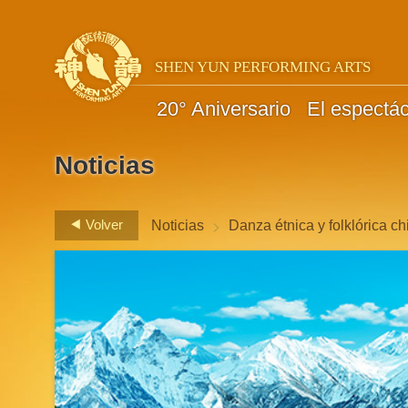
SHEN YUN PERFORMING ARTS
20° Aniversario
El espectá
Noticias
>
Volver
Noticias
Danza étnica y folklórica ch