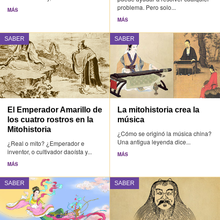
problema. Pero solo...
MÁS
MÁS
SABER
SABER
El Emperador Amarillo de
La mitohistoria crea la
los cuatro rostros en la
música
Mitohistoria
¿Cómo se originó la música china?
Una antigua leyenda dice...
¿Real o mito? ¿Emperador e
inventor, o cultivador daoísta y...
MÁS
MÁS
SABER
SABER